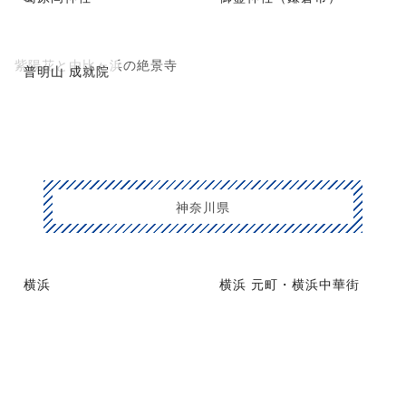
紫陽花と由比ヶ浜の絶景寺
普明山 成就院
神奈川県
横浜
横浜 元町・横浜中華街