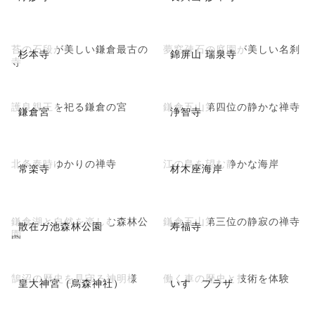
苔の石段が美しい鎌倉最古の
夢窓疎石の庭園が美しい名刹
杉本寺
錦屏山 瑞泉寺
寺
護良親王を祀る鎌倉の宮
鎌倉五山第四位の静かな禅寺
鎌倉宮
浄智寺
北条泰時ゆかりの禅寺
江の島を望む静かな海岸
常楽寺
材木座海岸
鎌倉湖と自然を楽しむ森林公
鎌倉五山第三位の静寂の禅寺
散在ガ池森林公園
寿福寺
園
鵠沼の歴史を見守る神明様
働く車の歴史と技術を体験
皇大神宮（烏森神社）
いすゞプラザ