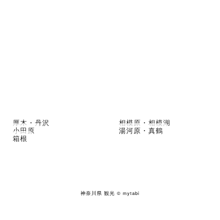
厚木・丹沢
相模原・相模湖
小田原
湯河原・真鶴
箱根
神奈川県 観光
© mytabi