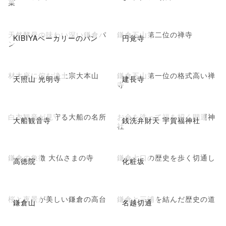
菓
天然酵母の味わい深い鎌倉パ
鎌倉五山第二位の禅寺
KIBIYAベーカリーのパン
円覚寺
ン
材木座に佇む浄土宗大本山
鎌倉五山第一位の格式高い禅
天照山 光明寺
建長寺
寺
白衣観音が見守る大船の名所
お金を洗って福を招く開運神
大船観音寺
銭洗弁財天 宇賀福神社
社
鎌倉の象徴 大仏さまの寺
鎌倉七口の歴史を歩く切通し
高徳院
化粧坂
桜と夜景が美しい鎌倉の高台
鎌倉と三浦を結んだ歴史の道
鎌倉山
名越切通