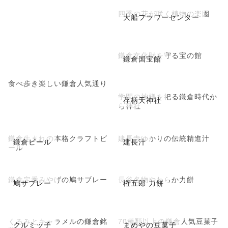
四季の花が咲く植物の楽園
大船フラワーセンター
鎌倉文化財を守る宝の館
鎌倉国宝館
食べ歩き楽しい鎌倉人気通り
学問の神様を祀る鎌倉時代か
荏柄天神社
ら神社
鎌倉生まれの本格クラフトビ
建長寺ゆかりの伝統精進汁
鎌倉ビール
建長汁
ール
鎌倉定番みやげの鳩サブレー
長谷名物やわらか力餅
鳩サブレー
権五郎 力餅
くるみとキャラメルの鎌倉銘
70種類以上の鎌倉人気豆菓子
クルミッ子
まめやの豆菓子