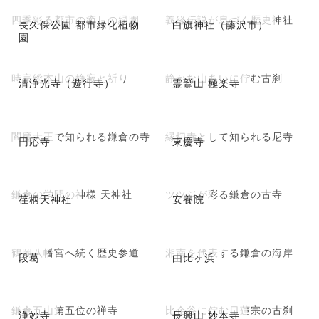
四季彩る都市の癒しの緑園
義経伝説が息づく歴史神社
長久保公園 都市緑化植物
白旗神社（藤沢市）
園
時宗総本山の静寂と祈り
静かな山あいに佇む古刹
清浄光寺（遊行寺）
霊鷲山 極楽寺
閻魔大王で知られる鎌倉の寺
縁切寺として知られる尼寺
円応寺
東慶寺
鎌倉の学問の神様 天神社
ツツジが彩る鎌倉の古寺
荏柄天神社
安養院
鶴岡八幡宮へ続く歴史参道
湘南を代表する鎌倉の海岸
段葛
由比ヶ浜
鎌倉五山第五位の禅寺
比企谷に佇む日蓮宗の古刹
浄妙寺
長興山 妙本寺