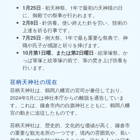
1月25日
- 初天神祭。1年で最初の天神様の日
に、御殿での祭事が行われます。
2月8日
- 針供養。使い終えた針を労い、技術の
上達を祈る行事です。
7月25日
- 例大祭。1年で最も重要な祭典で、神
職や氏子が感謝と祈りを捧げます。
10月第1日曜、または第2日曜日
- 絵筆塚祭。か
っぱ筆塚と絵筆塚の前で、筆の焚き上げ供養を
行います。
荏柄天神社の現在
荏柄天神社は、鶴岡八幡宮の宮司が兼任しており、
2024年3月には神社本庁からの離脱を通告していま
す。これは、鎌倉市内の白旗神社とともに、鶴岡八幡
宮の動きに追従したものです。
荏柄天神社は、歴史的、文化的な価値が高く、鎌倉市
の重要な観光名所の一つです。境内の雰囲気や、長い