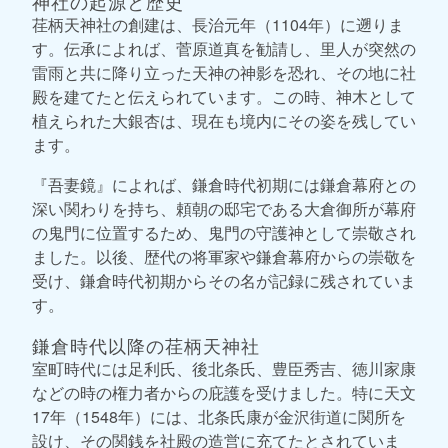
神社の起源と歴史
荏柄天神社の創建は、長治元年（1104年）に遡りま
す。伝承によれば、菅原道真を勧請し、里人が突然の
雷雨と共に降り立った天神の神影を恐れ、その地に社
殿を建てたと伝えられています。この時、神木として
植えられた大銀杏は、現在も境内にその姿を残してい
ます。
『吾妻鏡』によれば、鎌倉時代初期には鎌倉幕府との
深い関わりを持ち、頼朝の邸宅である大倉御所が幕府
の鬼門に位置するため、鬼門の守護神として崇敬され
ました。以後、歴代の将軍家や鎌倉幕府からの崇敬を
受け、鎌倉時代初期からその名が記録に残されていま
す。
鎌倉時代以降の荏柄天神社
室町時代には足利氏、後北条氏、豊臣秀吉、徳川家康
などの時の権力者からの庇護を受けました。特に天文
17年（1548年）には、北条氏康が金沢街道に関所を
設け、その関銭を社殿の造営に充てたとされていま