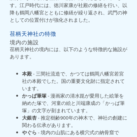
す。江戸時代には、徳川家康が社殿の修繕を行い、以
降も鶴岡八幡宮とともに修繕が繰り返され、武門の神
としての位置付けが強化されました。
荏柄天神社の特徴
境内の施設
荏柄天神社の境内には、以下のような特徴的な施設が
あります。
本殿
- 三間社流造で、かつては鶴岡八幡宮若宮
社の本殿でした。国の重要文化財に指定されて
います。
かっぱ筆塚
- 漫画家の清水崑が愛用した絵筆を
納めた塚で、河童の絵と川端康成の「かっぱ筆
塚」の文字が刻まれています。
大銀杏
- 推定樹齢900年の神木で、神社の創建に
関わる伝承があります。
やぐら
- 境内の山肌にある横穴式の納骨窟で