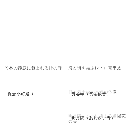
竹林の静寂に包まれる禅の寺
海と街を結ぶレトロ電車旅
日本最大級の木造の仏像
鎌倉小町通り
長谷寺（長谷観音）
明月院ブルーに染まる紫陽花
明月院（あじさい寺）
の寺