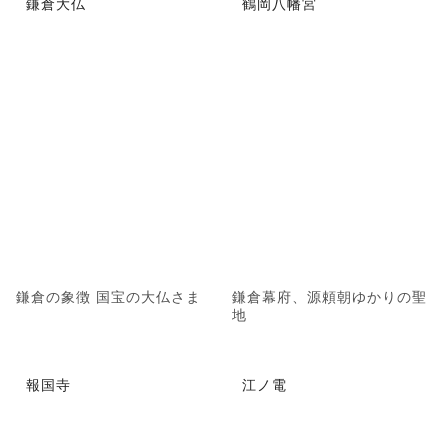
鎌倉大仏
鶴岡八幡宮
鎌倉の象徴 国宝の大仏さま
鎌倉幕府、源頼朝ゆかりの聖
地
報国寺
江ノ電