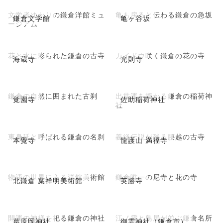
文学者ゆかりの鎌倉洋館ミュ
亀も戻ると伝わる鎌倉の急坂
鎌倉文学館
亀ヶ谷坂
ージアム
花と水に彩られた鎌倉の古寺
カイドウ咲く鎌倉の花の寺
海蔵寺
光則寺
鎌倉の自然に囲まれた古刹
出世運を授かる鎌倉の稲荷神
覚園寺
佐助稲荷神社
社
東身延と呼ばれる鎌倉の名刹
義経伝説が残る腰越の古寺
本覺寺
龍護山 満福寺
物語の世界に入る洋館美術館
鎌倉唯一の尼寺と花の寺
北鎌倉 葉祥明美術館
英勝寺
開運の神様を祀る鎌倉の神社
江ノ電と鳥居が並ぶ鎌倉名所
葛原岡神社
御霊神社（鎌倉市）