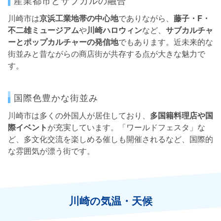
産業都市とサブカルの融合
川崎市は
京浜工業地帯の中心地
でありながら、
藤子・F・
不二雄ミュージアム
や
川崎ハロウィン
など、
サブカルチャ
ーとポップカルチャーの発信地
でもあります。近未来的な
街並みと昔ながらの商店街が共存する点が大きな魅力で
す。
国際色豊かな街並み
川崎市は多くの外国人が居住しており、
多国籍料理店や国
際イベント
が充実しています。「ワールドフェスタ」な
ど、多文化交流を楽しめる催しも開催されるなど、国際的
な雰囲気が漂う街です。
川崎の気温・天候