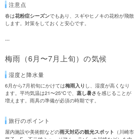
注意点
春は
花粉症シーズン
でもあり、スギやヒノキの花粉が飛散
します。対策をしておくと安心です。
---
梅雨（6月〜7月上旬）の気候
湿度と降水量
6月から7月初旬にかけては
梅雨入り
し、湿度が高くなり
ます。平均気温は21〜25℃で、
蒸し暑さ
を感じることが
増えます。雨具の準備が必須の時期です。
旅行のポイント
屋内施設や美術館などの
雨天対応の観光スポット
（川崎市