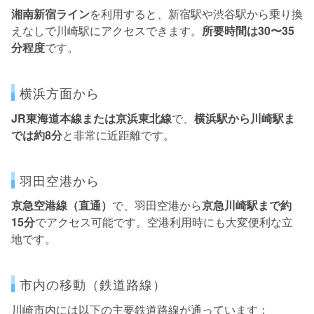
湘南新宿ライン
を利用すると、新宿駅や渋谷駅から乗り換
えなしで川崎駅にアクセスできます。
所要時間は30〜35
分程度
です。
横浜方面から
JR東海道本線または京浜東北線
で、
横浜駅から川崎駅ま
では約8分
と非常に近距離です。
羽田空港から
京急空港線（直通）
で、羽田空港から
京急川崎駅まで約
15分
でアクセス可能です。空港利用時にも大変便利な立
地です。
市内の移動（鉄道路線）
川崎市内には以下の主要鉄道路線が通っています：