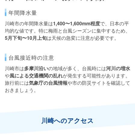
年間降水量
川崎市の年間降水量は
1,400〜1,600mm程度
で、日本の平
均的な値です。特に梅雨と台風シーズンに集中するため、
5月下旬〜10月上旬
は天候の急変に注意が必要です。
台風接近時の注意
川崎市は
多摩川沿い
の地域が多く、台風時には
河川の増水
や
風による交通機関の乱れ
が発生する可能性があります。
旅行前には
気象庁の台風情報
や市の防災サイトを確認して
おきましょう。
川崎へのアクセス