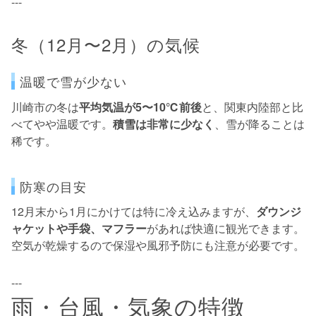
---
冬（12月〜2月）の気候
温暖で雪が少ない
川崎市の冬は
平均気温が5〜10℃前後
と、関東内陸部と比
べてやや温暖です。
積雪は非常に少なく
、雪が降ることは
稀です。
防寒の目安
12月末から1月にかけては特に冷え込みますが、
ダウンジ
ャケットや手袋、マフラー
があれば快適に観光できます。
空気が乾燥するので保湿や風邪予防にも注意が必要です。
---
雨・台風・気象の特徴