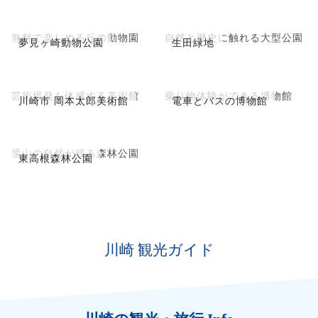
無料で楽しめる丘の動物園
自然と歴史に触れる大型公園
夢見ヶ崎動物公園
生田緑地
芸術爆発を体感する美術館
乗り物体験ができる博物館
川崎市 岡本太郎美術館
電車とバスの博物館
里山の自然が残る森林公園
東高根森林公園
川崎 観光ガイド