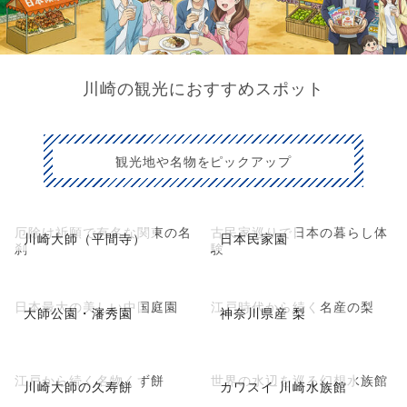
川崎の観光におすすめスポット
観光地や名物をピックアップ
厄除け祈願で有名な関東の名
古民家巡りで日本の暮らし体
川崎大師（平間寺）
日本民家園
刹
験
日本最大の美しい中国庭園
江戸時代から続く名産の梨
大師公園・瀋秀園
神奈川県産 梨
江戸から続く名物くず餅
世界の水辺を巡る幻想水族館
川崎大師の久寿餅
カワスイ 川崎水族館