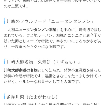
的ですが、川崎ではこの濃厚な甘辛味噌で餃子をいただく
のが主流です。
川崎のソウルフード「ニュータンタンメン」
「元祖ニュータンタンメン本舗」
を中心に川崎周辺で親し
まれている、ご当地ラーメン。粗挽きニンニクと唐辛子が
効いた卵とじスープが特徴で、辛さの中にまろやかさがあ
り、一度食べたらクセになる味です。
川崎大師名物「久寿餅（くずもち）」
川崎大師参道の名物
として知られ、発酵小麦澱粉を使った
独特の食感が特徴です。黒蜜ときなこをたっぷりかけてい
ただく、ヘルシーな和菓子としても人気です。
多摩川梨（たまがわなし）
川崎市の北部では古くから
梨の生産
が盛んで、夏から秋に