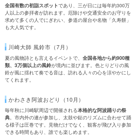
全国有数の初詣スポット
であり、三が日には毎年約300万
人以上の参拝者が訪れます。厄除けや交通安全のお守りを
求めて多くの人でにぎわい、参道の屋台や名物「久寿餅」
も大人気です。
川崎大師 風鈴市（7月）
夏の風物詩とも言えるイベントで、
全国各地から約900種
類、3万個以上の風鈴
が境内に並びます。色とりどりの風
鈴が風に揺れて奏でる音は、訪れる人々の心を涼やかにし
てくれます。
かわさき阿波おどり（10月）
毎年秋に川崎駅周辺で開催される
本格的な阿波踊りの祭
典
。市内外の連が参加し、太鼓や鉦のリズムに合わせて踊
る様子は圧巻です。見物だけでなく、観客が飛び入り参加
できる時間もあり、誰でも楽しめます。