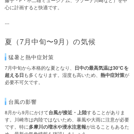
藤子・F・不二雄ミュージアム、ラゾーナ川崎など）を中
心に計画すると快適です。
---
夏（7月中旬〜9月）の気候
猛暑と熱中症対策
7月中旬から本格的な夏となり、
日中の最高気温は30℃を
超える日
も多くなります。湿度も高いため、
熱中症対策
が
必要不可欠です。
台風の影響
8月から9月にかけて
台風が接近・上陸
することがありま
す。川崎市は内陸ではないため、暴風や大雨に注意が必要
です。特に
多摩川の増水や浸水注意報
が出ることもあるた
め、最新の気象情報を確認しましょう。