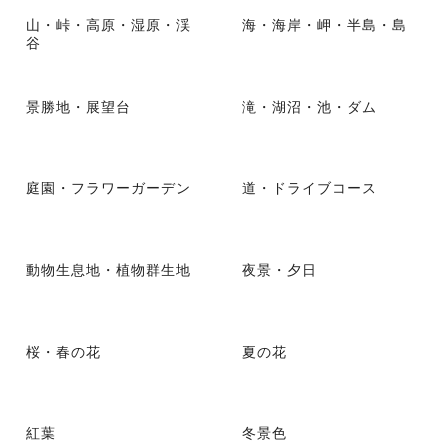
山・峠・高原・湿原・渓
海・海岸・岬・半島・島
谷
景勝地・展望台
滝・湖沼・池・ダム
庭園・フラワーガーデン
道・ドライブコース
動物生息地・植物群生地
夜景・夕日
桜・春の花
夏の花
紅葉
冬景色