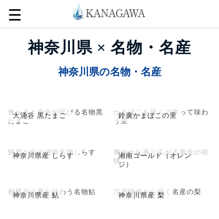
☰
神奈川県 × 名物・名産
神奈川県の名物・名産
食べると寿命が延びる名物黒
かまぼこを学んで作って味わ
大涌谷 黒たまご
鈴廣かまぼこの里
たまご
う里
鮮度が命の湘南名物しらす
爽やかな香り広がる黄金の柑
神奈川県産 しらす
湘南ゴールド（オレン
橘
ジ）
相模川の夏を味わう名物鮎
江戸時代から続く名産の梨
神奈川県産 鮎
神奈川県産 梨