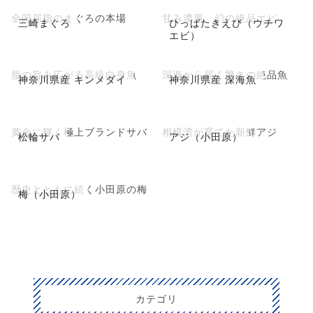
全国屈指のまぐろの本場
甘み濃厚、幻の絶品エビ
三崎まぐろ
ひっぱたきえび（ウチワ
エビ）
脂の旨み広がる高級白身魚
深海から届く驚きの絶品魚
神奈川県産 キンメダイ
神奈川県産 深海魚
黄金に輝く極上ブランドサバ
相模湾が育てた新鮮アジ
松輪サバ
アジ（小田原）
歴史とともに続く小田原の梅
梅（小田原）
カテゴリ