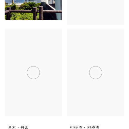
江ノ島・湘南
鎌倉
厚木・丹沢
相模原・相模湖