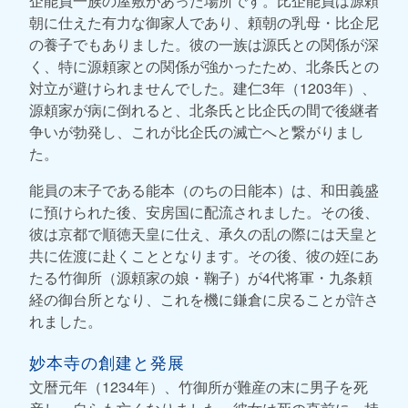
企能員一族の屋敷があった場所です。比企能員は源頼
朝に仕えた有力な御家人であり、頼朝の乳母・比企尼
の養子でもありました。彼の一族は源氏との関係が深
く、特に源頼家との関係が強かったため、北条氏との
対立が避けられませんでした。建仁3年（1203年）、
源頼家が病に倒れると、北条氏と比企氏の間で後継者
争いが勃発し、これが比企氏の滅亡へと繋がりまし
た。
能員の末子である能本（のちの日能本）は、和田義盛
に預けられた後、安房国に配流されました。その後、
彼は京都で順徳天皇に仕え、承久の乱の際には天皇と
共に佐渡に赴くこととなります。その後、彼の姪にあ
たる竹御所（源頼家の娘・鞠子）が4代将軍・九条頼
経の御台所となり、これを機に鎌倉に戻ることが許さ
れました。
妙本寺の創建と発展
文暦元年（1234年）、竹御所が難産の末に男子を死