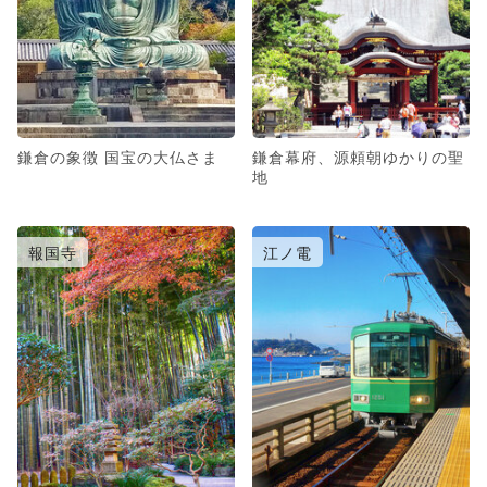
鎌倉の象徴 国宝の大仏さま
鎌倉幕府、源頼朝ゆかりの聖
地
報国寺
江ノ電