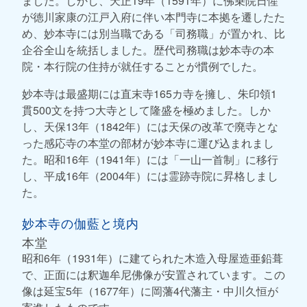
ました。しかし、天正19年（1591年）に佛乗院日惺
が徳川家康の江戸入府に伴い本門寺に本拠を遷したた
め、妙本寺には別当職である「司務職」が置かれ、比
企谷全山を統括しました。歴代司務職は妙本寺の本
院・本行院の住持が就任することが慣例でした。
妙本寺は最盛期には直末寺165カ寺を擁し、朱印領1
貫500文を持つ大寺として隆盛を極めました。しか
し、天保13年（1842年）には天保の改革で廃寺とな
った感応寺の本堂の部材が妙本寺に運び込まれまし
た。昭和16年（1941年）には「一山一首制」に移行
し、平成16年（2004年）には霊跡寺院に昇格しまし
た。
妙本寺の伽藍と境内
本堂
昭和6年（1931年）に建てられた木造入母屋造亜鉛葺
で、正面には釈迦牟尼佛像が安置されています。この
像は延宝5年（1677年）に岡藩4代藩主・中川久恒が