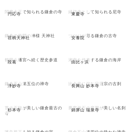
閻魔大王で知られる鎌倉の寺
縁切寺として知られる尼寺
円応寺
東慶寺
鎌倉の学問の神様 天神社
ツツジが彩る鎌倉の古寺
荏柄天神社
安養院
鶴岡八幡宮へ続く歴史参道
湘南を代表する鎌倉の海岸
段葛
由比ヶ浜
鎌倉五山第五位の禅寺
比企谷に佇む日蓮宗の古刹
浄妙寺
長興山 妙本寺
苔の石段が美しい鎌倉最古の
夢窓疎石の庭園が美しい名刹
杉本寺
錦屏山 瑞泉寺
寺
護良親王を祀る鎌倉の宮
鎌倉五山第四位の静かな禅寺