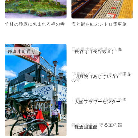
竹林の静寂に包まれる禅の寺
海と街を結ぶレトロ電車旅
日本最大級の木造の仏像
鎌倉小町通り
長谷寺（長谷観音）
明月院ブルーに染まる紫陽花
明月院（あじさい寺）
の寺
四季の花が咲く植物の楽園
大船フラワーセンター
鎌倉文化財を守る宝の館
鎌倉国宝館