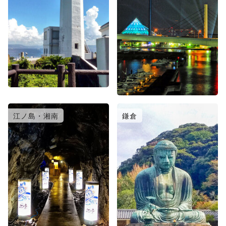
江ノ島・湘南
鎌倉