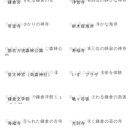
鎌倉宮
浄智寺
北条泰時ゆかりの禅寺
江の島を望む静かな海岸
常楽寺
材木座海岸
鎌倉湖と自然を楽しむ森林公
鎌倉五山第三位の静寂の禅寺
散在ガ池森林公園
寿福寺
園
鵠沼の歴史を見守る神明様
働く車の歴史と技術を体験
皇大神宮（烏森神社）
いすゞプラザ
文学者ゆかりの鎌倉洋館ミュ
亀も戻ると伝わる鎌倉の急坂
鎌倉文学館
亀ヶ谷坂
ージアム
花と水に彩られた鎌倉の古寺
カイドウ咲く鎌倉の花の寺
海蔵寺
光則寺