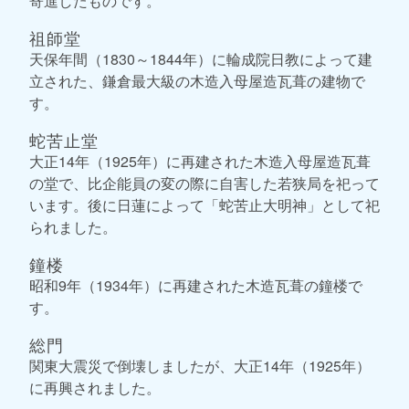
寄進したものです。
祖師堂
天保年間（1830～1844年）に輪成院日教によって建
立された、鎌倉最大級の木造入母屋造瓦葺の建物で
す。
蛇苦止堂
大正14年（1925年）に再建された木造入母屋造瓦葺
の堂で、比企能員の変の際に自害した若狭局を祀って
います。後に日蓮によって「蛇苦止大明神」として祀
られました。
鐘楼
昭和9年（1934年）に再建された木造瓦葺の鐘楼で
す。
総門
関東大震災で倒壊しましたが、大正14年（1925年）
に再興されました。