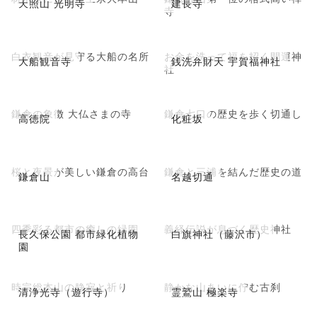
天照山 光明寺
建長寺
寺
白衣観音が見守る大船の名所
お金を洗って福を招く開運神
大船観音寺
銭洗弁財天 宇賀福神社
社
鎌倉の象徴 大仏さまの寺
鎌倉七口の歴史を歩く切通し
高徳院
化粧坂
桜と夜景が美しい鎌倉の高台
鎌倉と三浦を結んだ歴史の道
鎌倉山
名越切通
四季彩る都市の癒しの緑園
義経伝説が息づく歴史神社
長久保公園 都市緑化植物
白旗神社（藤沢市）
園
時宗総本山の静寂と祈り
静かな山あいに佇む古刹
清浄光寺（遊行寺）
霊鷲山 極楽寺