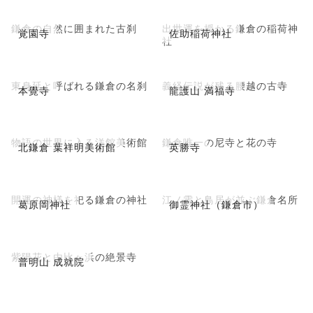
鎌倉の自然に囲まれた古刹
出世運を授かる鎌倉の稲荷神
覚園寺
佐助稲荷神社
社
東身延と呼ばれる鎌倉の名刹
義経伝説が残る腰越の古寺
本覺寺
龍護山 満福寺
物語の世界に入る洋館美術館
鎌倉唯一の尼寺と花の寺
北鎌倉 葉祥明美術館
英勝寺
開運の神様を祀る鎌倉の神社
江ノ電と鳥居が並ぶ鎌倉名所
葛原岡神社
御霊神社（鎌倉市）
紫陽花と由比ヶ浜の絶景寺
普明山 成就院