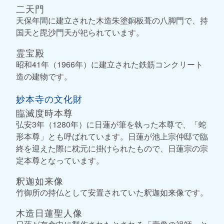
二天門
天保年間に建立された木造朱塗銅板葺の八脚門で、持
国天と毘沙門天が祀られています。
霊宝殿
昭和41年（1966年）に建立された鉄筋コンクリート
造の建物です。
妙本寺の文化財
臨滅度時本尊
弘安3年（1280年）に日蓮が筆を執った本尊で、「蛇
形本尊」とも呼ばれています。日蓮が池上宗仲邸で臨
終を迎えた際に枕元に掛けられたもので、日蓮宗の宗
定本尊となっています。
釈迦如来像
竹御所の持仏として安置されていた釈迦如来像です。
木造日蓮聖人像