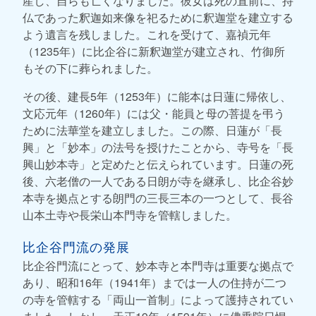
産し、自らも亡くなりました。彼女は死の直前に、持
仏であった釈迦如来像を祀るために釈迦堂を建立する
よう遺言を残しました。これを受けて、嘉禎元年
（1235年）に比企谷に新釈迦堂が建立され、竹御所
もその下に葬られました。
その後、建長5年（1253年）に能本は日蓮に帰依し、
文応元年（1260年）には父・能員と母の菩提を弔う
ために法華堂を建立しました。この際、日蓮が「長
興」と「妙本」の法号を授けたことから、寺号を「長
興山妙本寺」と定めたと伝えられています。日蓮の死
後、六老僧の一人である日朗が寺を継承し、比企谷妙
本寺を拠点とする朗門の三長三本の一つとして、長谷
山本土寺や長栄山本門寺を管轄しました。
比企谷門流の発展
比企谷門流にとって、妙本寺と本門寺は重要な拠点で
あり、昭和16年（1941年）までは一人の住持が二つ
の寺を管轄する「両山一首制」によって護持されてい