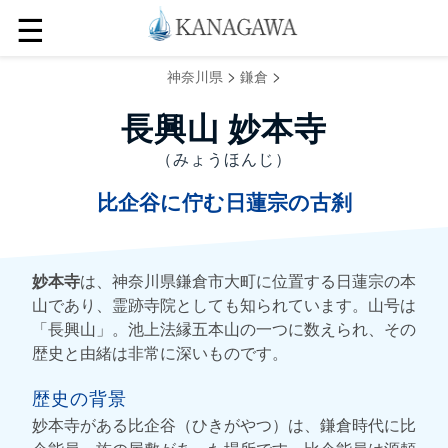
☰
>
>
神奈川県
鎌倉
長興山 妙本寺
（みょうほんじ）
比企谷に佇む日蓮宗の古刹
妙本寺
は、神奈川県鎌倉市大町に位置する日蓮宗の本
山であり、霊跡寺院としても知られています。山号は
「長興山」。池上法縁五本山の一つに数えられ、その
歴史と由緒は非常に深いものです。
歴史の背景
妙本寺がある比企谷（ひきがやつ）は、鎌倉時代に比