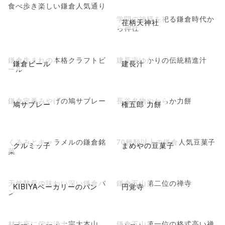
食べ歩き楽しい鎌倉人気通り
学問の神様を祀る鎌倉時代か
荏柄天神社
ら神社
鎌倉生まれの本格クラフトビ
建長寺ゆかりの伝統精進汁
鎌倉ビール
建長汁
ール
鎌倉定番みやげの鳩サブレー
長谷名物やわらか力餅
鳩サブレー
権五郎 力餅
くるみとキャラメルの鎌倉銘
70種類以上の鎌倉人気豆菓子
クルミッ子
まめやの豆菓子
菓
天然酵母の味わい深い鎌倉パ
鎌倉五山第二位の禅寺
KIBIYAベーカリーのパン
円覚寺
ン
材木座に佇む浄土宗大本山
鎌倉五山第一位の格式高い禅